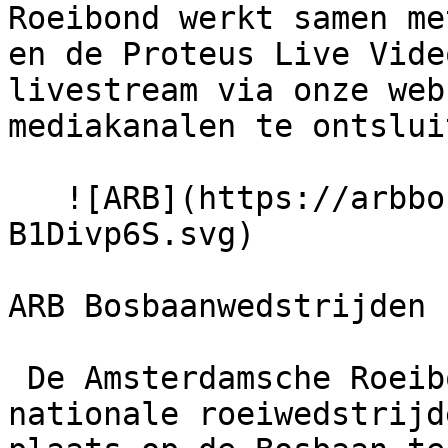
Roeibond werkt samen me
en de Proteus Live Vide
livestream via onze web
mediakanalen te ontsluit
   ![ARB](https://arbbosbaan.nl/build/assets/logo-
B1Divp6S.svg) 

ARB Bosbaanwedstrijden

 De Amsterdamsche Roeibond organiseert sinds 1925 
nationale roeiwedstrijd