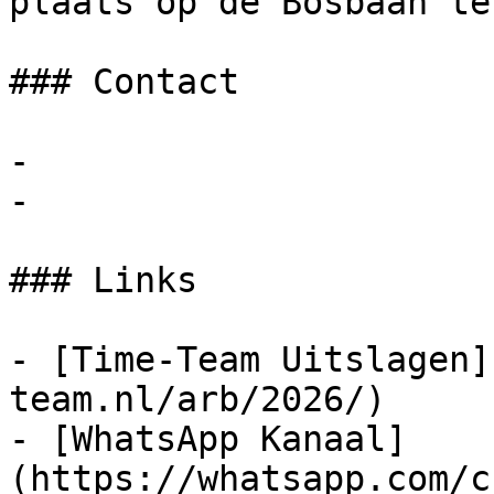
plaats op de Bosbaan te
### Contact

- 

- 

### Links

- [Time-Team Uitslagen]
team.nl/arb/2026/)

- [WhatsApp Kanaal]
(https://whatsapp.com/c