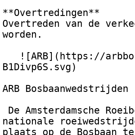
**Overtredingen**

Overtreden van de verke
worden.

   ![ARB](https://arbbosbaan.nl/build/assets/logo-
B1Divp6S.svg) 

ARB Bosbaanwedstrijden

 De Amsterdamsche Roeibond organiseert sinds 1925 
nationale roeiwedstrijd
plaats op de Bosbaan te