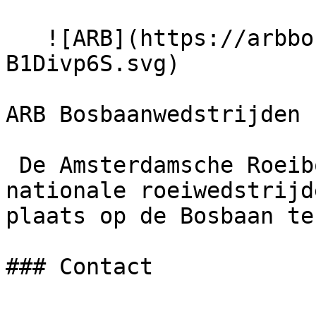
   ![ARB](https://arbbosbaan.nl/build/assets/logo-
B1Divp6S.svg) 

ARB Bosbaanwedstrijden

 De Amsterdamsche Roeibond organiseert sinds 1925 
nationale roeiwedstrijd
plaats op de Bosbaan te
### Contact
